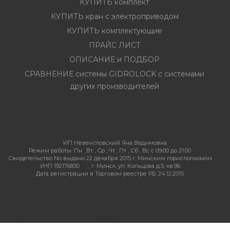
КУПИТЬ комплект
КУПИТЬ кран с электроприводом
КУПИТЬ комплектующие
ПРАЙС ЛИСТ
ОПИСАНИЕ и ПОДБОР
СРАВНЕНИЕ системы GIDROLOCK с системами
других производителей
ИП Невенгловский Яна Вадимовна
Режим работы:
Пн , Вт , Ср , Чт , Пт , Сб , Вс c 09:00 до 21:00
Свидетельство No выдано 22 декабря 2015 г. Минским горисполкомом
УНП 192176830
г. Минск, ул. Кольцова д.5, кв.96
Дата регистрации в Торговом реестре РБ: 24.12.2015
Система интернет-магазинов beseller